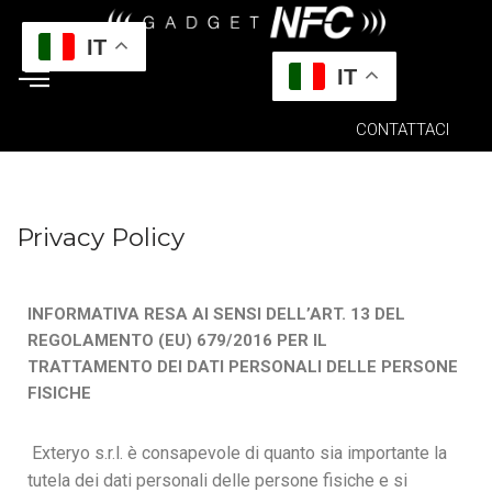
IT
Vai
IT
al
contenuto
CONTATTACI
Privacy Policy
INFORMATIVA RESA AI SENSI DELL’ART. 13 DEL
REGOLAMENTO (EU) 679/2016 PER IL
TRATTAMENTO DEI DATI PERSONALI DELLE PERSONE
FISICHE
Exteryo s.r.l. è consapevole di quanto sia importante la
tutela dei dati personali delle persone fisiche e si