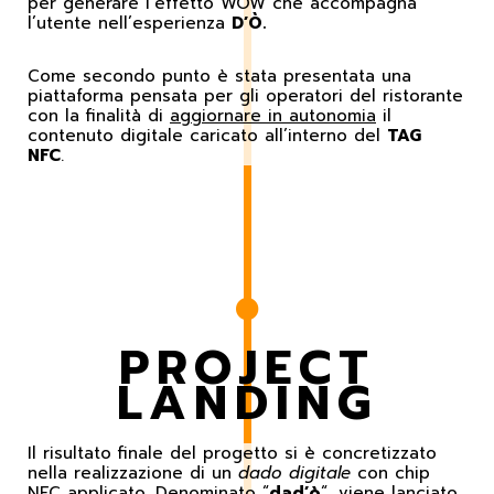
per generare l’effetto WOW che accompagna
l’utente nell’esperienza
D’Ò.
Come secondo punto è stata presentata una
piattaforma pensata per gli operatori del ristorante
con la finalità di
aggiornare in autonomia
il
contenuto digitale caricato all’interno del
TAG
NFC
.
PROJECT
LANDING
Il risultato finale del progetto si è concretizzato
nella realizzazione di un
dado digitale
con chip
NFC applicato. Denominato “
dad’ò
“, viene lanciato