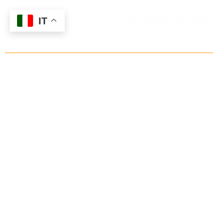
IT
Home
ChiSiamo
CosaFacciamo
Progetti
NfcBlog
Contatti