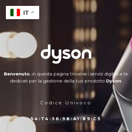
IT
Vai
al
contenuto
Benvenuto
, in questa pagina troverai i servizi digitali a te
dedicati per la gestione della tuo prodotto
Dyson
.
Codice Univoco
54:T4:56:98:A1:89:C5