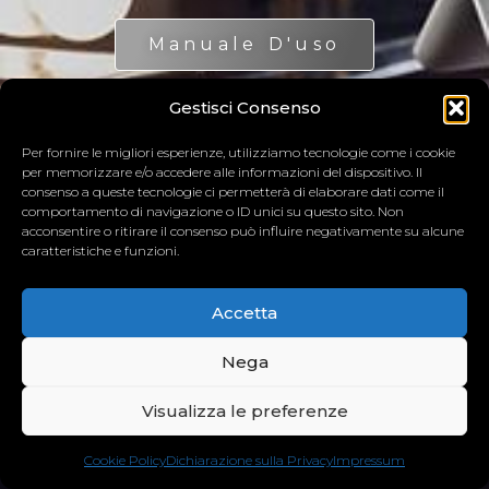
Manuale D'uso
Gestisci Consenso
Garanzia
Per fornire le migliori esperienze, utilizziamo tecnologie come i cookie
per memorizzare e/o accedere alle informazioni del dispositivo. Il
Tutorial&Gallery
consenso a queste tecnologie ci permetterà di elaborare dati come il
comportamento di navigazione o ID unici su questo sito. Non
acconsentire o ritirare il consenso può influire negativamente su alcune
caratteristiche e funzioni.
Customer Service
Accetta
Nega
Visualizza le preferenze
Cookie Policy
Dichiarazione sulla Privacy
Impressum